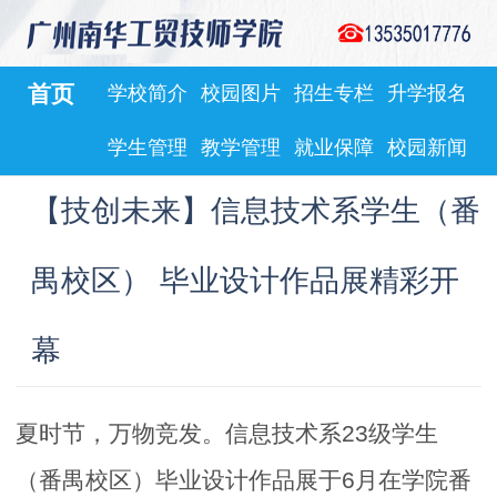
首页
首页
学校简介
学校简介
校园图片
校园图片
招生专栏
招生专栏
升学报名
升学报名
学生管理
教学管理
就业保障
校园新闻
【技创未来】信息技术系学生（番
禺校区） 毕业设计作品展精彩开
幕
夏时节，万物竞发。信息技术系23级学生
（番禺校区）毕业设计作品展于6月在学院番